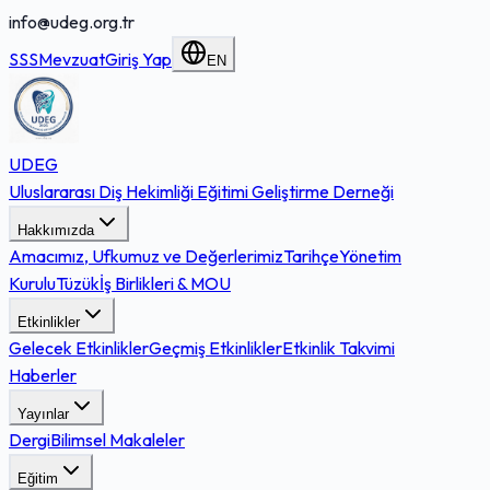
info@udeg.org.tr
SSS
Mevzuat
Giriş Yap
EN
UDEG
Uluslararası Diş Hekimliği Eğitimi Geliştirme Derneği
Hakkımızda
Amacımız, Ufkumuz ve Değerlerimiz
Tarihçe
Yönetim
Kurulu
Tüzük
İş Birlikleri & MOU
Etkinlikler
Gelecek Etkinlikler
Geçmiş Etkinlikler
Etkinlik Takvimi
Haberler
Yayınlar
Dergi
Bilimsel Makaleler
Eğitim