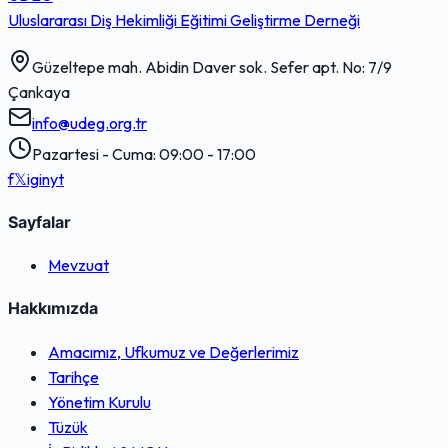
Uluslararası Diş Hekimliği Eğitimi Geliştirme Derneği
Güzeltepe mah. Abidin Daver sok. Sefer apt. No: 7/9
Çankaya
info@udeg.org.tr
Pazartesi - Cuma: 09:00 - 17:00
f
𝕏
ig
in
yt
Sayfalar
Mevzuat
Hakkımızda
Amacımız, Ufkumuz ve Değerlerimiz
Tarihçe
Yönetim Kurulu
Tüzük