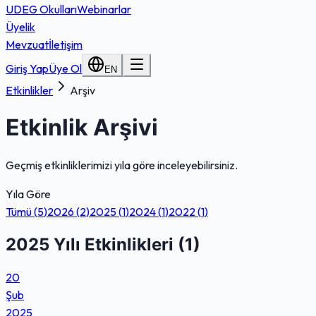
UDEG Okulları
Webinarlar
Üyelik
Mevzuat
İletişim
Giriş Yap
Üye Ol
EN
Etkinlikler
Arşiv
Etkinlik Arşivi
Geçmiş etkinliklerimizi yıla göre inceleyebilirsiniz.
Yıla Göre
Tümü (
5
)
2026
(
2
)
2025
(
1
)
2024
(
1
)
2022
(
1
)
2025 Yılı Etkinlikleri
(
1
)
20
Şub
2025