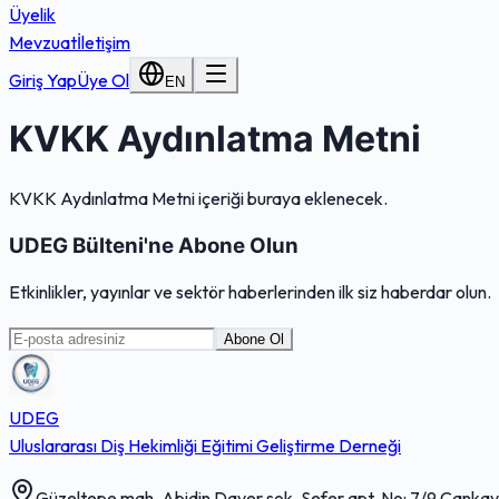
Üyelik
Mevzuat
İletişim
Giriş Yap
Üye Ol
EN
KVKK Aydınlatma Metni
KVKK Aydınlatma Metni içeriği buraya eklenecek.
UDEG Bülteni'ne Abone Olun
Etkinlikler, yayınlar ve sektör haberlerinden ilk siz haberdar olun.
Abone Ol
UDEG
Uluslararası Diş Hekimliği Eğitimi Geliştirme Derneği
Güzeltepe mah. Abidin Daver sok. Sefer apt. No: 7/9 Çanka