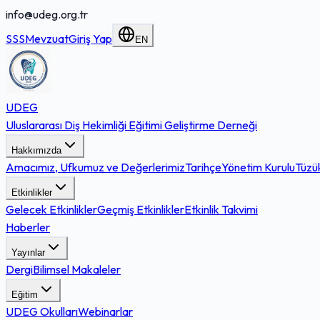
info@udeg.org.tr
SSS
Mevzuat
Giriş Yap
EN
UDEG
Uluslararası Diş Hekimliği Eğitimi Geliştirme Derneği
Hakkımızda
Amacımız, Ufkumuz ve Değerlerimiz
Tarihçe
Yönetim Kurulu
Tüzü
Etkinlikler
Gelecek Etkinlikler
Geçmiş Etkinlikler
Etkinlik Takvimi
Haberler
Yayınlar
Dergi
Bilimsel Makaleler
Eğitim
UDEG Okulları
Webinarlar