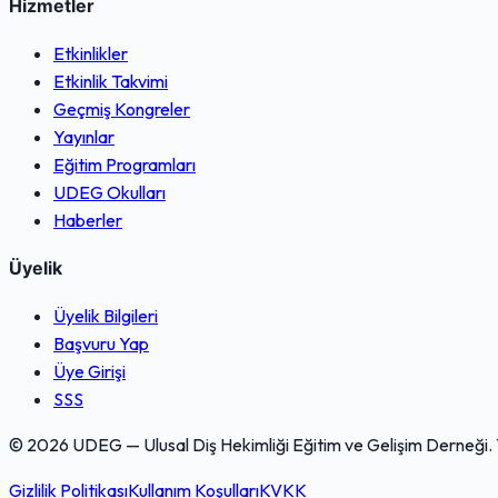
Hizmetler
Etkinlikler
Etkinlik Takvimi
Geçmiş Kongreler
Yayınlar
Eğitim Programları
UDEG Okulları
Haberler
Üyelik
Üyelik Bilgileri
Başvuru Yap
Üye Girişi
SSS
© 2026 UDEG — Ulusal Diş Hekimliği Eğitim ve Gelişim Derneği. Tü
Gizlilik Politikası
Kullanım Koşulları
KVKK