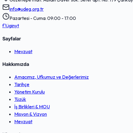
info@udeg.org.tr
Pazartesi - Cuma: 09:00 - 17:00
f
𝕏
ig
in
yt
Sayfalar
Mevzuat
Hakkımızda
Amacımız, Ufkumuz ve Değerlerimiz
Tarihçe
Yönetim Kurulu
Tüzük
İş Birlikleri & MOU
Misyon & Vizyon
Mevzuat